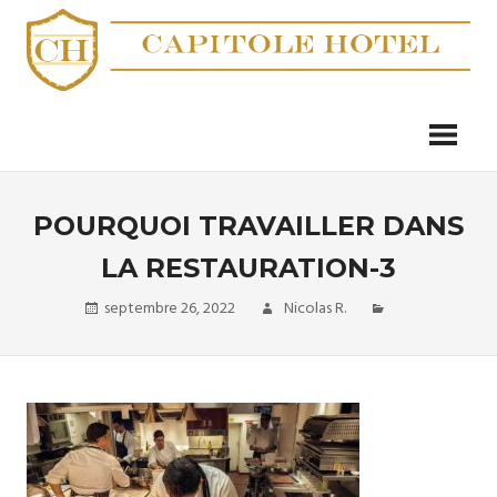
Skip
to
content
Un
CAPITOLE
blog
sur
HOTEL
l'hôtellerie
POURQUOI TRAVAILLER DANS
LA RESTAURATION-3
septembre 26, 2022
Nicolas R.